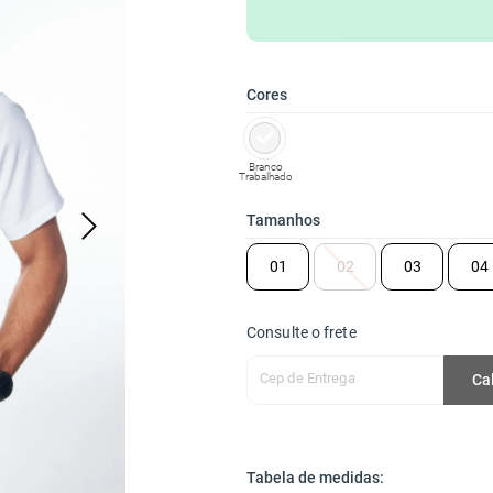
Cores
Branco
Trabalhado
Tamanhos
01
02
03
04
Consulte o frete
Cep de Entrega
Ca
Tabela de medidas: