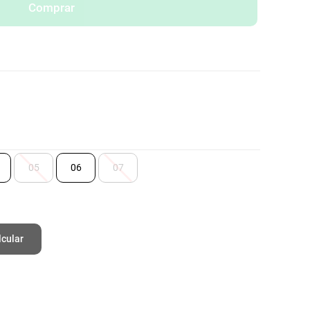
Comprar
05
06
07
lcular