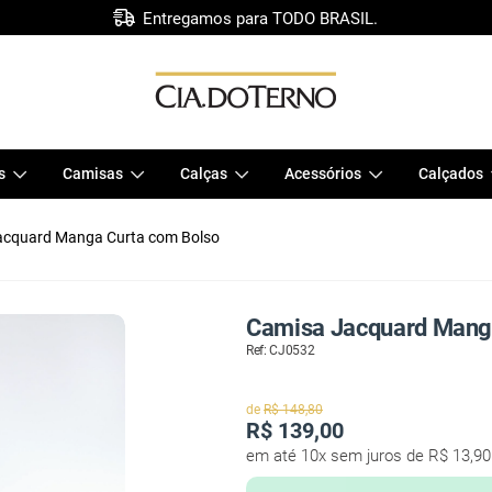
Entregamos para TODO BRASIL.
s
Camisas
Calças
Acessórios
Calçados
acquard Manga Curta com Bolso
Camisa Jacquard Manga
Ref: CJ0532
de
R$ 148,80
R$
139,00
em até 10x sem juros de R$ 13,90