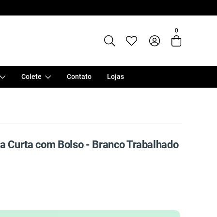
Entre com email ou cpf/cnpj
0
Criar nova conta
Colete
Contato
Lojas
 Curta com Bolso - Branco Trabalhado