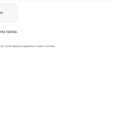
as
ta tabela.
o você respira e registre o maior número.