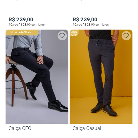
R$ 239,00
R$ 239,00
10x de R$ 23,90 sem juros
10x de R$ 23,90 sem juros
Novidade Stretch
49%
OFF
Calça CEO
Calça Casual