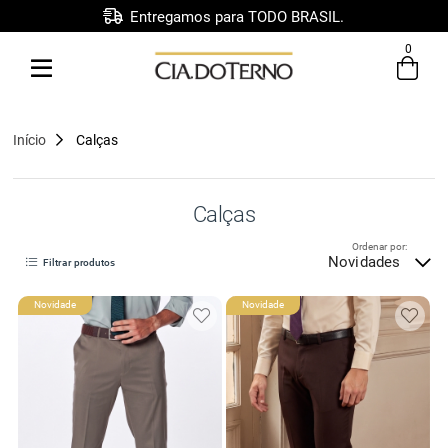
Entregamos para TODO BRASIL.
0
Entre com email ou cpf/cnpj
Criar nova conta
Início
Calças
Calças
Ordenar por:
Novidades
Filtrar produtos
Novidade
Novidade