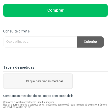
Comprar
Consulte o frete
Cep de Entrega
Calcular
Tabela de medidas:
Clique para ver as medidas
Compare as medidas do seu corpo com esta tabela.
Contorne o local marcado com uma fita métrica.
Respire normalmente e perceba as variações enquanto você respira e registre o maior número.
As medidas estão em cm