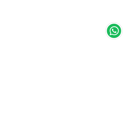
Área do cliente
A loja
Criar Conta
Sobre nós