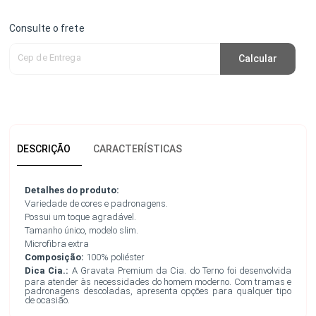
Consulte o frete
Cep de Entrega
Calcular
DESCRIÇÃO
CARACTERÍSTICAS
Detalhes do produto:
Variedade de cores e padronagens.
Possui um toque agradável.
Tamanho único, modelo slim.
Microfibra extra
Composição:
100% poliéster
Dica Cia.:
A Gravata Premium da Cia. do Terno foi desenvolvida
para atender às necessidades do homem moderno. Com tramas e
padronagens descoladas, apresenta opções para qualquer tipo
de ocasião.