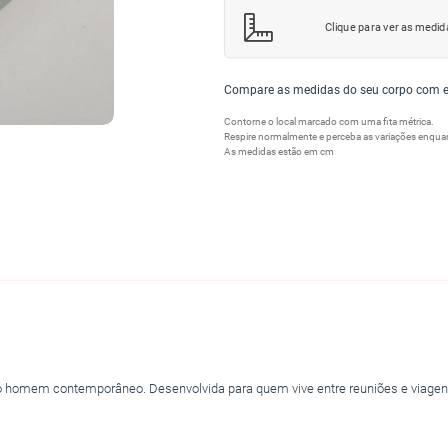
Clique para ver as medid
Compare as medidas do seu corpo com es
Contorne o local marcado com uma fita métrica.
Respire normalmente e perceba as variações enquant
As medidas estão em cm
o homem contemporâneo. Desenvolvida para quem vive entre reuniões e viagens, 