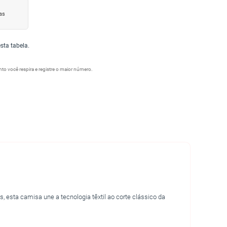
as
ta tabela.
o você respira e registre o maior número.
esta camisa une a tecnologia têxtil ao corte clássico da