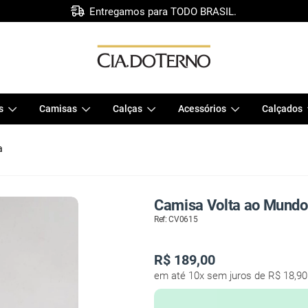
Entregamos para TODO BRASIL.
s
Camisas
Calças
Acessórios
Calçados
a
Camisa Volta ao Mundo
Ref: CV0615
R$
189,00
em até 10x sem juros de R$ 18,90