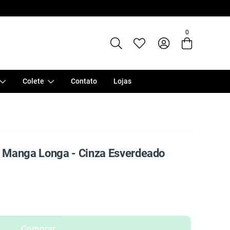
Entre com email ou cpf/cnpj
0
Criar nova conta
Colete
Contato
Lojas
 Manga Longa - Cinza Esverdeado
Comprar