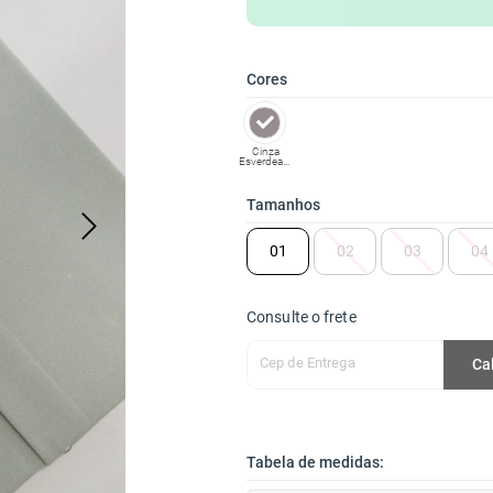
Cores
Cinza
Esverdeado
Tamanhos
01
02
03
04
Consulte o frete
Cep de Entrega
Ca
Tabela de medidas: