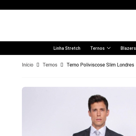
Linha Stretch
Ternos
Blazers
Início
Ternos
Terno Poliviscose Slim Londres