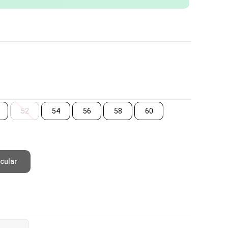
52
54
56
58
60
cular