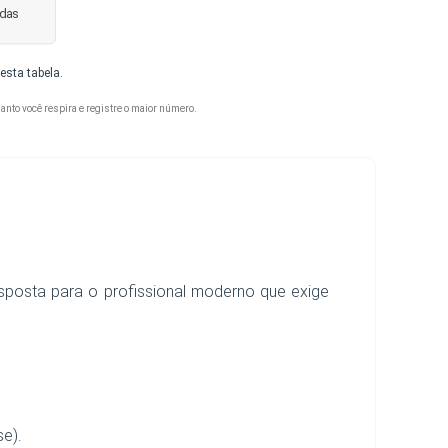
idas
sta tabela.
nto você respira e registre o maior número.
posta para o profissional moderno que exige
e).