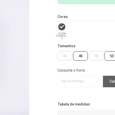
Cores
Grafite
Trabalhado
2
Tamanhos
44
46
48
50
Consulte o frete
Cep de Entrega
Cal
Tabela de medidas: