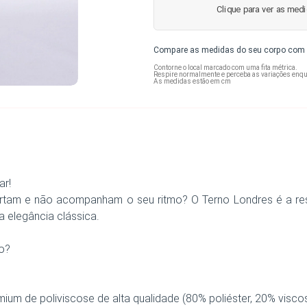
Clique para ver as med
Compare as medidas do seu corpo com e
Contorne o local marcado com uma fita métrica.
Respire normalmente e perceba as variações enqua
As medidas estão em cm
ar!
rtam e não acompanham o seu ritmo? O Terno Londres é a res
a elegância clássica.
lo?
 de poliviscose de alta qualidade (80% poliéster, 20% viscos