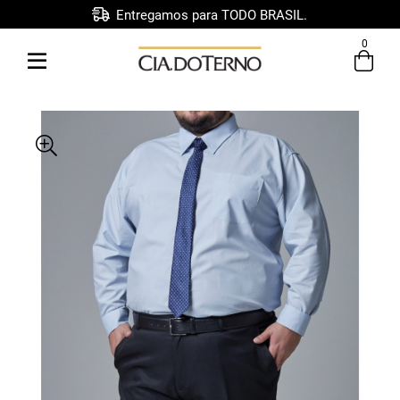
Entregamos para TODO BRASIL.
0
Entre com email ou cpf/cnpj
Criar nova conta