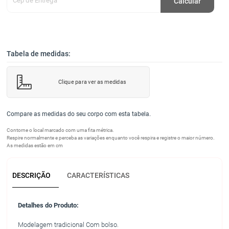
Cep de Entrega
Calcular
Tabela de medidas:
Clique para ver as medidas
Compare as medidas do seu corpo com esta tabela.
Contorne o local marcado com uma fita métrica.
Respire normalmente e perceba as variações enquanto você respira e registre o maior número.
As medidas estão em cm
DESCRIÇÃO
CARACTERÍSTICAS
Detalhes do Produto:
Modelagem tradicional Com bolso.